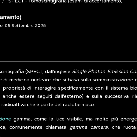
SPECT - Tomoscintigrafia (esami di accertamento)
tamento)
to: 05 Settembre 2025
cintigrafia (SPECT, dall'inglese
Single Photon Emission 
 di medicina nucleare che si basa sulla somministrazione 
 proprietà di interagire specificamente con il sistema bio
anche essere seguiti dall'esterno) e sulla successiva ri
 radioattiva che è parte del radiofarmaco.
azione
gamma, come la luce visibile, ma molto più energet
fica, comunemente chiamata
gamma camera
, che ruota
.