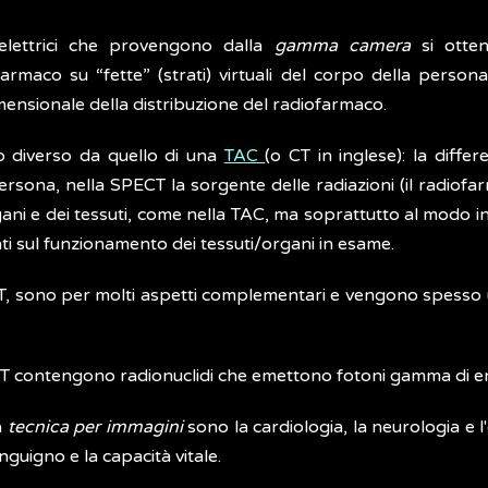
elettrici che provengono dalla
gamma camera
si otten
farmaco su “fette” (strati) virtuali del corpo della perso
ensionale della distribuzione del radiofarmaco.
o diverso da quello di una
TAC
(o CT in inglese): la diff
ersona, nella SPECT la sorgente delle radiazioni (il radiofa
ani e dei tessuti, come nella TAC, ma soprattutto al modo in
ti sul funzionamento dei tessuti/organi in esame.
, sono per molti aspetti complementari e vengono spesso u
ECT contengono radionuclidi che emettono fotoni gamma di en
a
tecnica per immagini
sono la cardiologia, la neurologia e 
nguigno e la capacità vitale.