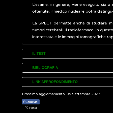
L'esame, in genere, viene eseguito sia a 
ottenute, il medico nucleare potrà disting
La SPECT permette anche di studiare mala
tumori cerebrali. Il radiofarmaco, in quest
interessata e le immagini tomografiche rap
IL TEST
L'esame tomoscintigrafico prevede la 
BIBLIOGRAFIA
effettuare. Per alcuni esami come, ad esem
per endovena, per via intraperitoneale o pe
Associazione Italiana di Medicina Nuclear
LINK APPROFONDIMENTO
Tra la somministrazione del radiofarmaco
World Health Organization (WHO). The 
Prossimo aggiornamento: 05 Settembre 2027
International Atomic Energy Agency (IAEA
permettere al radiofarmaco di distribuirsi
tomography (per million population), total
f
Condividi
attesa sia dopo l'esame per favorire l'elim
Associazione Italiana di Fisica Medica e Sa