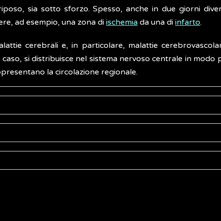
riposo, sia sotto sforzo. Spesso, anche in due giorni div
uere, ad esempio, una zona di
ischemia
da una di
infarto
.
ttie cerebrali e, in particolare, malattie cerebrovascola
o caso, si distribuisce nel sistema nervoso centrale in modo
presentano la circolazione regionale.
somministrazione, generalmente per endovena, di un
rad
pio, la tomoscintigrafia cerebrale, i radiofarmaci possono 
r via locale.
e ed Imaging Molecolare
(AIMN)
 e l'acquisizione delle immagini scintigrafiche è previst
Global Health Observatory: explore a world of health
).
Radiation protection in nuclear medicine
(Inglese)
 nelle aree da indagare. Generalmente, viene chiesto di bere
 density
(Inglese)
inazione di quella parte del radiofarmaco che non viene asso
nitaria (AIFM).
La Medicina Nucleare e il Fisico medico