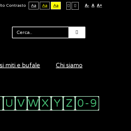
lto Contrasto
Aa
Aa
Aa
A-
A
A+
si miti e bufale
Chi siamo