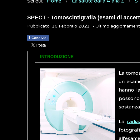
Sei qui:
Home
La salute dalla A alla Z
S
SPECT - Tomoscintigrafia (esami di accer
Pubblicato: 16 Febbraio 2021
- Ultimo aggiornamen
f
Condividi
INTRODUZIONE
La tomos
un esame
hanno la
possono 
sostanza
La
radi
fotogra
all'esame