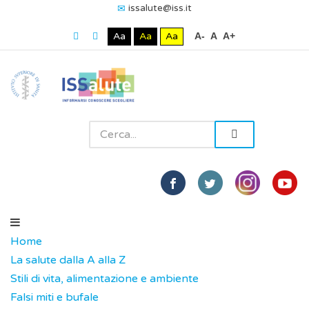
issalute@iss.it
Aa
Aa
Aa
A-
A
A+
Home
La salute dalla A alla Z
Stili di vita, alimentazione e ambiente
Falsi miti e bufale