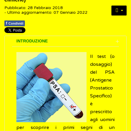
Pubblicato: 28 Febbraio 2018
- Ultimo aggiornamento: 07 Gennaio 2022
f
Condividi
INTRODUZIONE
Il test (o
dosaggio)
del PSA
(Antigene
Prostatico
Specifico)
è
prescritto
agli uomini
per scoprire i primi segni di un