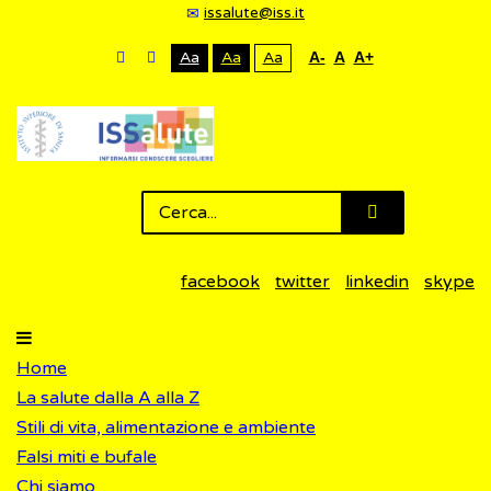
issalute@iss.it
Aa
Aa
Aa
A-
A
A+
facebook
twitter
linkedin
skype
Home
La salute dalla A alla Z
Stili di vita, alimentazione e ambiente
Falsi miti e bufale
Chi siamo