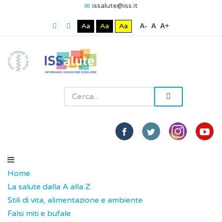
issalute@iss.it
Aa
Aa
Aa
A-
A
A+
Home
La salute dalla A alla Z
Stili di vita, alimentazione e ambiente
Falsi miti e bufale