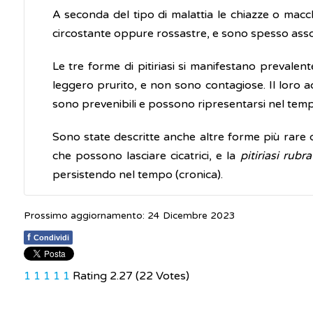
A seconda del tipo di malattia le chiazze o macc
circostante oppure rossastre, e sono spesso ass
Le tre forme di pitiriasi si manifestano prevalen
leggero prurito, e non sono contagiose. Il loro 
sono prevenibili e possono ripresentarsi nel tem
Sono state descritte anche altre forme più rare di 
che possono lasciare cicatrici, e la
pitiriasi rubra
persistendo nel tempo (cronica).
Prossimo aggiornamento: 24 Dicembre 2023
f
Condividi
1
1
1
1
1
Rating 2.27 (22 Votes)