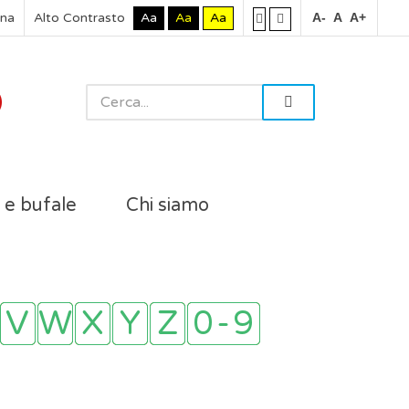
rna
Alto Contrasto
Aa
Aa
Aa
A-
A
A+
i e bufale
Chi siamo