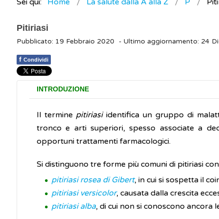
Sei qui:
Home
La salute dalla A alla Z
P
Piti
Pitiriasi
Pubblicato: 19 Febbraio 2020
- Ultimo aggiornamento: 24 
f
Condividi
INTRODUZIONE
Il termine
pitiriasi
identifica un gruppo di malatt
tronco e arti superiori, spesso associate a 
opportuni trattamenti farmacologici.
Si distinguono tre forme più comuni di pitiriasi con
pitiriasi rosea di Gibert
, in cui si sospetta il c
pitiriasi versicolor
, causata dalla crescita ecc
pitiriasi alba
, di cui non si conoscono ancora l