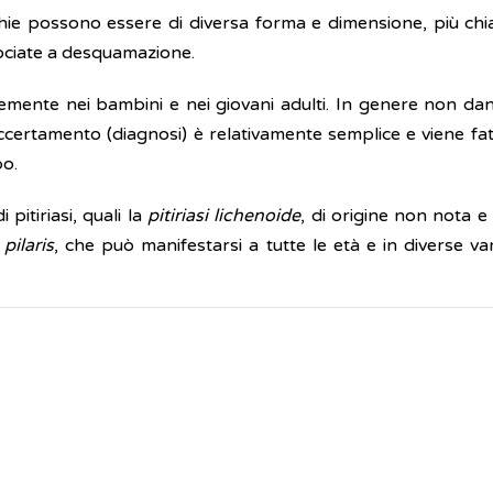
hie possono essere di diversa forma e dimensione, più chia
ociate a desquamazione.
temente nei bambini e nei giovani adulti. In genere non da
accertamento (diagnosi) è relativamente semplice e viene 
po.
pitiriasi, quali la
pitiriasi lichenoide
, di origine non nota e
 pilaris
, che può manifestarsi a tutte le età e in diverse va