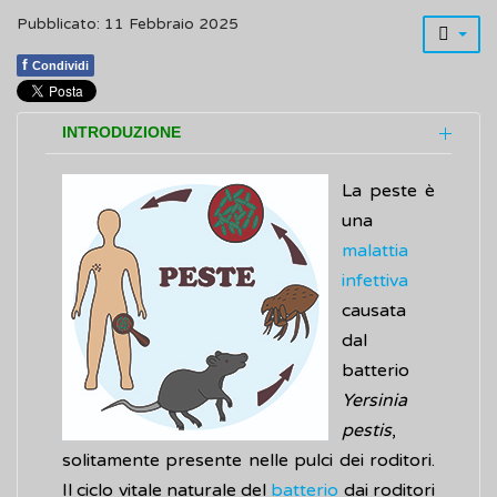
Pubblicato: 11 Febbraio 2025
f
Condividi
INTRODUZIONE
La peste è
una
malattia
infettiva
causata
dal
batterio
Yersinia
pestis
,
solitamente presente nelle pulci dei roditori.
Il ciclo vitale naturale del
batterio
dai roditori