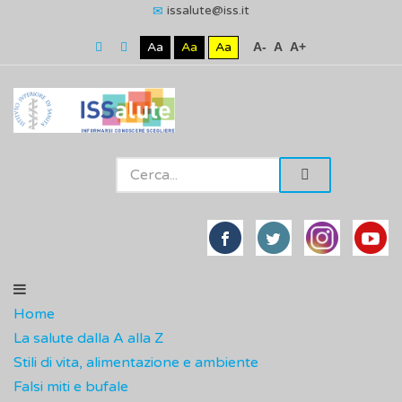
issalute@iss.it
Aa
Aa
Aa
A-
A
A+
Home
La salute dalla A alla Z
Stili di vita, alimentazione e ambiente
Falsi miti e bufale