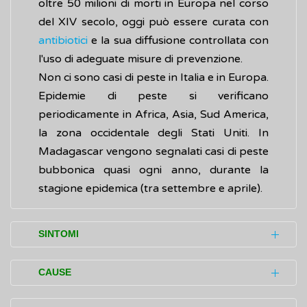
oltre 50 milioni di morti in Europa nel corso
del XIV secolo, oggi può essere curata con
antibiotici
e la sua diffusione controllata con
l'uso di adeguate misure di prevenzione.
Non ci sono casi di peste in Italia e in Europa.
Epidemie di peste si verificano
periodicamente in Africa, Asia, Sud America,
la zona occidentale degli Stati Uniti. In
Madagascar vengono segnalati casi di peste
bubbonica quasi ogni anno, durante la
stagione epidemica (tra settembre e aprile).
SINTOMI
Le persone infettate da
Y. pestis
sviluppano
CAUSE
sintomi dopo un periodo di incubazione da