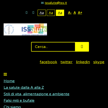
issalute@iss.it
Aa
Aa
Aa
A-
A
A+
facebook
twitter
linkedin
skype
Home
La salute dalla A alla Z
Stili di vita, alimentazione e ambiente
Falsi miti e bufale
Chi siamo