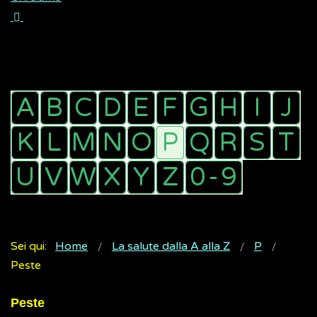
Sei qui:
Home
La salute dalla A alla Z
P
Peste
Peste