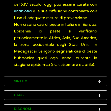
del XIV secolo, oggi può essere curata con
antibiotici
e la sua diffusione controllata con
l'uso di adeguate misure di prevenzione.
Non ci sono casi di peste in Italia e in Europa.
Epidemie di peste si verificano
periodicamente in Africa, Asia, Sud America,
la zona occidentale degli Stati Uniti. In
Madagascar vengono segnalati casi di peste
bubbonica quasi ogni anno, durante la
stagione epidemica (tra settembre e aprile).
SINTOMI
Le persone infettate da
Y. pestis
sviluppano
CAUSE
sintomi dopo un periodo di incubazione da
uno a sette giorni. Nell’uomo la peste si può
La maggiore probabilità di rischio di
DIAGNOSI