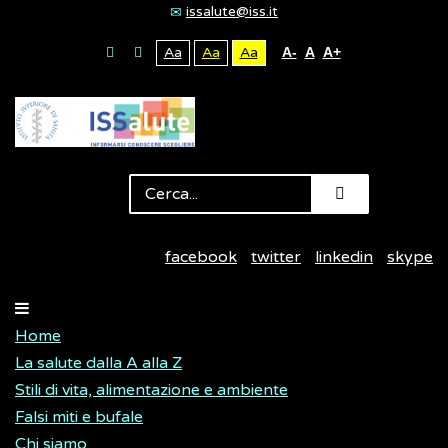
issalute@iss.it
Aa
Aa
Aa
A-
A
A+
facebook
twitter
linkedin
skype
Home
La salute dalla A alla Z
Stili di vita, alimentazione e ambiente
Falsi miti e bufale
Chi siamo