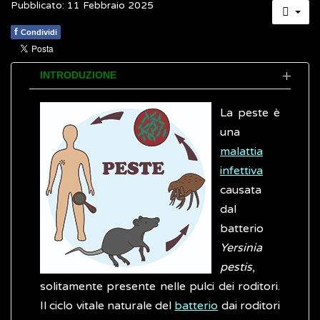
Pubblicato: 11 Febbraio 2025
f
Condividi
INTRODUZIONE
La peste è
una
malattia
infettiva
causata
dal
batterio
Yersinia
pestis
,
solitamente presente nelle pulci dei roditori.
Il ciclo vitale naturale del
batterio
dai roditori