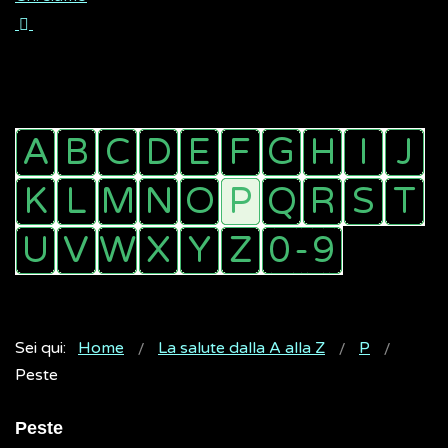
Sei qui:
Home
La salute dalla A alla Z
P
Peste
Peste