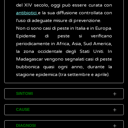
del XIV secolo, oggi può essere curata con
antibiotici
e la sua diffusione controllata con
l'uso di adeguate misure di prevenzione.
Non ci sono casi di peste in Italia e in Europa.
Epidemie di peste si verificano
periodicamente in Africa, Asia, Sud America,
la zona occidentale degli Stati Uniti. In
Madagascar vengono segnalati casi di peste
bubbonica quasi ogni anno, durante la
stagione epidemica (tra settembre e aprile).
SINTOMI
Le persone infettate da
Y. pestis
sviluppano
CAUSE
sintomi dopo un periodo di incubazione da
uno a sette giorni. Nell’uomo la peste si può
La maggiore probabilità di rischio di
DIAGNOSI