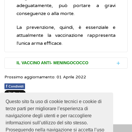
adeguatamente, può portare a gravi
conseguenze o alla morte.
La prevenzione, quindi, è essenziale e
attualmente la vaccinazione rappresenta
l'unica arma efficace.
IL VACCINO ANTI- MENINGOCOCCO
Prossimo aggiornamento: 01 Aprile 2022
Attualmente esistono tre tipi di vaccino anti-
meningococco:
f
Condividi
vaccino che protegge esclusivamente
Questo sito fa uso di cookie tecnici e cookie di
1
1
1
1
1
Rating 1.00 (4 Votes)
dal meningococco di gruppo B
,
terze parti per migliorare l’esperienza di
prevede schedule vaccinali differenti,
navigazione degli utenti e per raccogliere
per numero di dosi, a seconda dell'età di
informazioni sull’utilizzo del sito stesso.
inizio della vaccinazione. Ad esempio, nei
Proseguendo nella navigazione si accetta l’uso