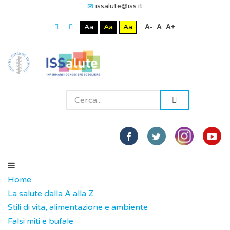
issalute@iss.it
Aa
Aa
Aa
A-
A
A+
Home
La salute dalla A alla Z
Stili di vita, alimentazione e ambiente
Falsi miti e bufale