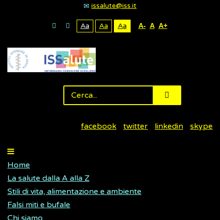
issalute@iss.it
Aa
Aa
Aa
A-
A
A+
facebook
twitter
linkedin
skype
Home
La salute dalla A alla Z
Stili di vita, alimentazione e ambiente
Falsi miti e bufale
Chi siamo