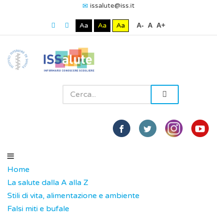
issalute@iss.it
Aa
Aa
Aa
A-
A
A+
Home
La salute dalla A alla Z
Stili di vita, alimentazione e ambiente
Falsi miti e bufale