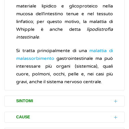
materiale lipidico e glicoproteico nella
mucosa dell'intestino tenue e nel tessuto
linfatico; per questo motivo, la malattia di
Whipple è anche detta
lipodistrofia
intestinale
.
Si tratta principalmente di una
malattia di
malassorbimento
gastrointestinale ma può
interessare più organi (sistemica), quali
cuore, polmoni, occhi, pelle e, nei casi più
gravi, anche il sistema nervoso centrale.
SINTOMI
Le manifestazioni cliniche della malattia di
CAUSE
Whipple sono piuttosto variabili. La maggior