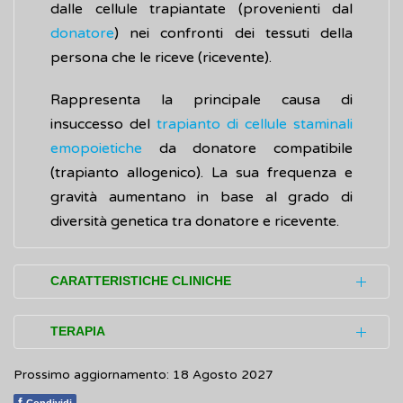
dalle cellule trapiantate (provenienti dal
donatore
) nei confronti dei tessuti della
persona che le riceve (ricevente).
Rappresenta la principale causa di
insuccesso del
trapianto di cellule staminali
emopoietiche
da donatore compatibile
(trapianto allogenico). La sua frequenza e
gravità aumentano in base al grado di
diversità genetica tra donatore e ricevente.
CARATTERISTICHE CLINICHE
Nella malattia del trapianto contro l’ospite si
TERAPIA
distinguono una forma improvvisa e rapida
Prossimo aggiornamento: 18 Agosto 2027
(acuta) e una forma persistente nel tempo
La cura (terapia) primaria per la malattia del
(cronica) in relazione al momento in cui si
f