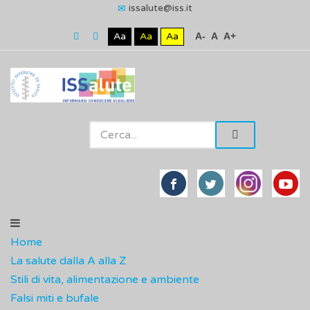
issalute@iss.it
Aa
Aa
Aa
A-
A
A+
Home
La salute dalla A alla Z
Stili di vita, alimentazione e ambiente
Falsi miti e bufale