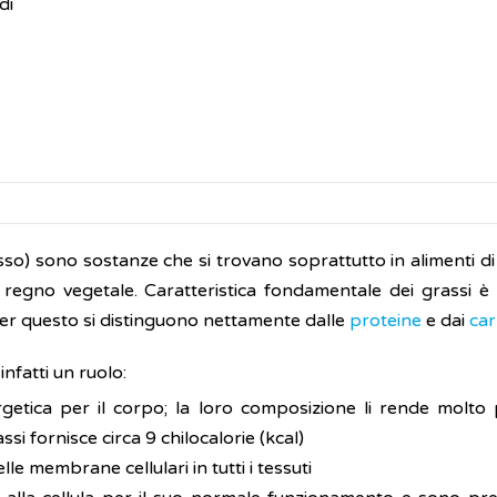
di
sso) sono sostanze che si trovano soprattutto in alimenti di
gno vegetale. Caratteristica fondamentale dei grassi è q
per questo si distinguono nettamente dalle
proteine
e dai
car
nfatti un ruolo:
getica per il corpo; la loro composizione li rende molto p
ssi fornisce circa 9 chilocalorie (kcal)
 membrane cellulari in tutti i tessuti