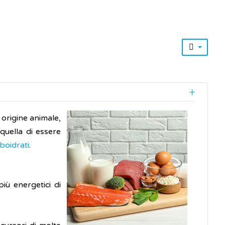
 origine animale,
uella di essere
boidrati
.
iù energetici di