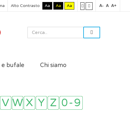
rna
Alto Contrasto
Aa
Aa
Aa
A-
A
A+
i e bufale
Chi siamo