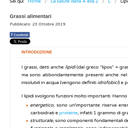
Sei qui:
Home
La salute dalla A alla Z
L
Lipi
Grassi alimentari
Pubblicato: 23 Ottobre 2019
f
Condividi
INTRODUZIONE
I grassi, detti anche
lipidi
(dal greco "lipos" = gra
ma sono abbondantemente presenti anche nel re
insolubili in acqua (vengono definiti
idrofobici
) e 
I lipidi svolgono funzioni molto importanti. Hanno i
energetico
, sono un'importante riserva ener
carboidrati e
proteine
, infatti 1 grammo di gra
strutturale,
sono componenti fondamentali delle