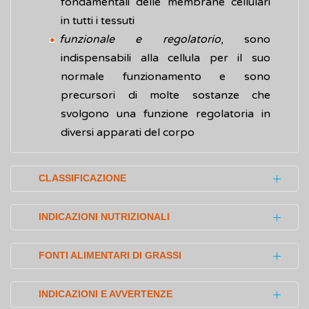
fondamentali delle membrane cellulari
in tutti i tessuti
funzionale e regolatorio
, sono
indispensabili alla cellula per il suo
normale funzionamento e sono
precursori di molte sostanze che
svolgono una funzione regolatoria in
diversi apparati del corpo
CLASSIFICAZIONE
In base alla loro struttura chimica i lipidi
INDICAZIONI NUTRIZIONALI
possono essere classificati in:
Secondo le Linee Guida per una corretta
semplici
, formati esclusivamente da
FONTI ALIMENTARI DI GRASSI
alimentazione, il 20-35% delle calorie
molecole di natura lipidica.
giornaliere dovrebbe provenire dai grassi, di
I lipidi sono presenti nella maggior parte dei
Comprendono i glicerici, le cere, i
INDICAZIONI E AVVERTENZE