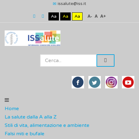
issalute@iss.it
Aa
Aa
Aa
A-
A
A+
Home
La salute dalla A alla Z
Stili di vita, alimentazione e ambiente
Falsi miti e bufale