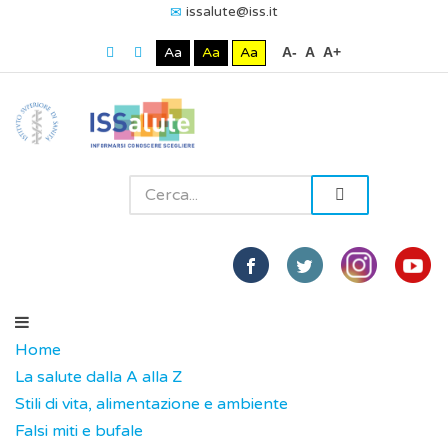
issalute@iss.it
Aa
Aa
Aa
A-
A
A+
Home
La salute dalla A alla Z
Stili di vita, alimentazione e ambiente
Falsi miti e bufale