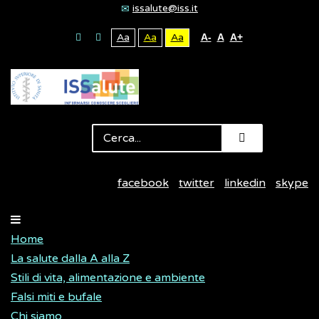
issalute@iss.it
Aa
Aa
Aa
A-
A
A+
facebook
twitter
linkedin
skype
Home
La salute dalla A alla Z
Stili di vita, alimentazione e ambiente
Falsi miti e bufale
Chi siamo