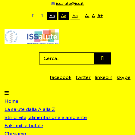
issalute@iss.it
Aa
Aa
Aa
A-
A
A+
facebook
twitter
linkedin
skype
Home
La salute dalla A alla Z
Stili di vita, alimentazione e ambiente
Falsi miti e bufale
Chi siamo