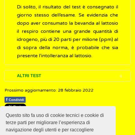
Di solito, il risultato del test è consegnato il
giorno stesso dell’esame. Se evidenzia che
dopo aver consumato la bevanda al lattosio
il respiro contiene una grande quantità di
idrogeno, più di 20 parti per milione (ppm) al
di sopra della norma, è probabile che sia
presente l’intolleranza al lattosio.
ALTRI TEST
Prossimo aggiornamento: 28 febbraio 2022
L’esame di tolleranza al lattosio eseguito sul
sangue è un test secondario, usato talvolta
f
Condividi
come supporto per l’accertamento
Questo sito fa uso di cookie tecnici e cookie di
dell’intolleranza: in questo caso, i campioni
1
1
1
1
1
Rating 2.29 (14 Votes)
terze parti per migliorare l’esperienza di
prelevati sono di sangue anziché di aria.
navigazione degli utenti e per raccogliere