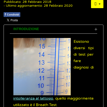
Pubblicato: 28 Febbraio 2018
- Ultimo aggiornamento: 28 Febbraio 2020
f
Condividi
INTRODUZIONE
Esistono
diversi tipi
di test per
fare
diagnosi di
intolleranza al lattosio
, quello maggiormente
utilizzato è il Breath Test.