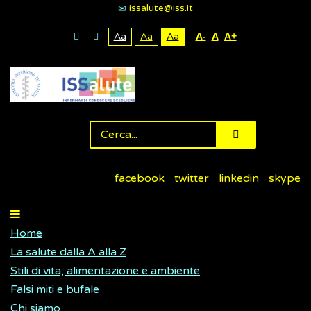
issalute@iss.it
Aa
Aa
Aa
A-
A
A+
facebook
twitter
linkedin
skype
Home
La salute dalla A alla Z
Stili di vita, alimentazione e ambiente
Falsi miti e bufale
Chi siamo