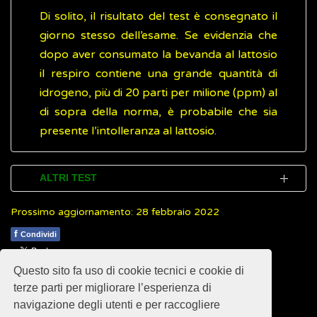
Di solito, il risultato del test è consegnato il
giorno stesso dell’esame. Se evidenzia che
dopo aver consumato la bevanda al lattosio
il respiro contiene una grande quantità di
idrogeno, più di 20 parti per milione (ppm) al
di sopra della norma, è probabile che sia
presente l’intolleranza al lattosio.
ALTRI TEST
Prossimo aggiornamento: 28 febbraio 2022
L’esame di tolleranza al lattosio eseguito sul
sangue è un test secondario, usato talvolta
f
Condividi
come supporto per l’accertamento
Questo sito fa uso di cookie tecnici e cookie di
dell’intolleranza: in questo caso, i campioni
1
1
1
1
1
Rating 2.29 (14 Votes)
terze parti per migliorare l’esperienza di
prelevati sono di sangue anziché di aria.
navigazione degli utenti e per raccogliere