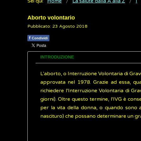
Sei qui:
Home
La salute dalla A alla Z
I
Aborto volontario
Pubblicato: 23 Agosto 2018
f
Condividi
INTRODUZIONE
L'aborto, o Interruzione Volontaria di Grav
approvata nel 1978. Grazie ad essa, quals
richiedere l'Interruzione Volontaria di Gr
giorni). Oltre questo termine, l'IVG è cons
per la vita della donna, o quando sono ac
nascituro) che possano determinare un grav