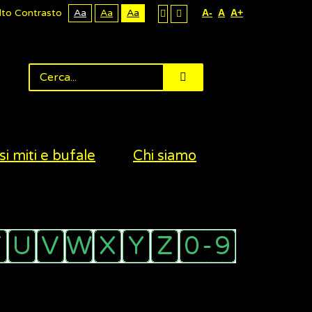
lto Contrasto
Aa
Aa
Aa
A-
A
A+
si miti e bufale
Chi siamo