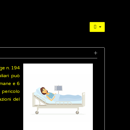
gge n. 194
liari può
timane e 6
 pericolo
zioni del