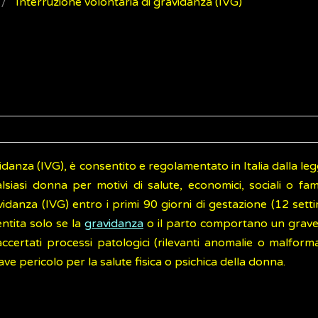
Interruzione volontaria di gravidanza (IVG)
idanza (IVG), è consentito e regolamentato in Italia dalla le
iasi donna per motivi di salute, economici, sociali o fami
avidanza (IVG) entro i primi 90 giorni di gestazione (12 set
entita solo se la
gravidanza
o il parto comportano un grave
certati processi patologici (rilevanti anomalie o malforma
e pericolo per la salute fisica o psichica della donna.