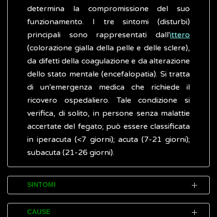
determina la compromissione del suo
funzionamento. I tre sintomi (disturbi)
principali sono rappresentati dall'
ittero
(colorazione gialla della pelle e delle sclere),
da difetti della coagulazione e da alterazione
dello stato mentale (encefalopatia). Si tratta
di un'emergenza medica che richiede il
ricovero ospedaliero. Tale condizione si
verifica, di solito, in persone senza malattie
accertate del fegato; può essere classificata
in iperacuta (<7 giorni); acuta (7-21 giorni);
subacuta (21-26 giorni).
SINTOMI
Molti segni e disturbi (sintomi) causati
CAUSE