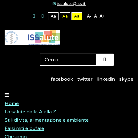
issalute@iss.it
Aa
Aa
Aa
A-
A
A+
facebook
twitter
linkedin
skype
Home
La salute dalla A alla Z
Stili di vita, alimentazione e ambiente
Falsi miti e bufale
Chi siamo