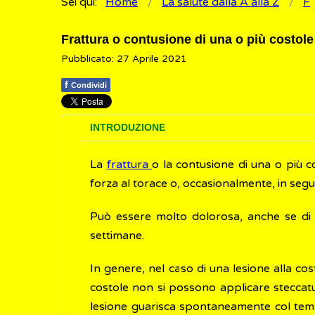
Sei qui:
Home
La salute dalla A alla Z
F
Frattura o contusione di una o più costole
Pubblicato: 27 Aprile 2021
f
Condividi
INTRODUZIONE
La
frattura
o la contusione di una o più c
forza al torace o, occasionalmente, in segu
Può essere molto dolorosa, anche se di s
settimane.
In genere, nel caso di una lesione alla cos
costole non si possono applicare steccatu
lesione guarisca spontaneamente col tempo