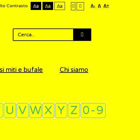
lto Contrasto
Aa
Aa
Aa
A-
A
A+
si miti e bufale
Chi siamo