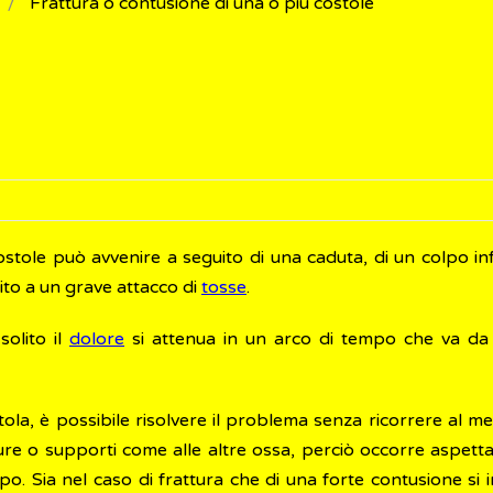
Frattura o contusione di una o più costole
ostole può avvenire a seguito di una caduta, di un colpo in
ito a un grave attacco di
tosse
.
olito il
dolore
si attenua in un arco di tempo che va da 
tola, è possibile risolvere il problema senza ricorrere al me
re o supporti come alle altre ossa, perciò occorre aspetta
. Sia nel caso di frattura che di una forte contusione si i