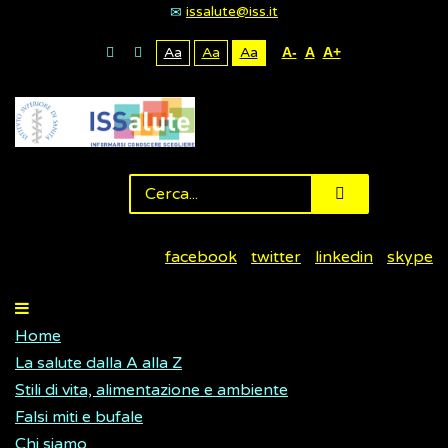
issalute@iss.it
Aa
Aa
Aa
A-
A
A+
facebook
twitter
linkedin
skype
Home
La salute dalla A alla Z
Stili di vita, alimentazione e ambiente
Falsi miti e bufale
Chi siamo