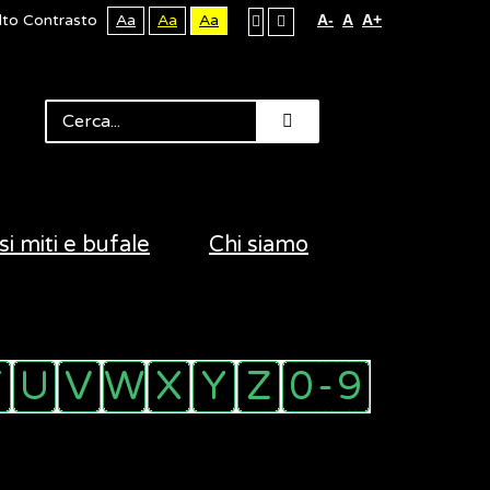
lto Contrasto
Aa
Aa
Aa
A-
A
A+
si miti e bufale
Chi siamo