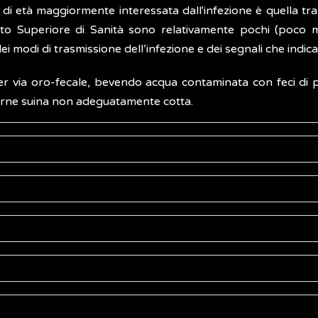
 di età maggiormente interessata dall'infezione è quella tra i 
ituto Superiore di Sanità sono relativamente pochi (po
ei modi di trasmissione dell’infezione e dei segnali che indic
r via oro-fecale, bevendo acqua contaminata con feci di pe
i carne suina non adeguatamente cotta.
isamente (forma acuta) a distanza di 15-60 giorni dal co
dalle feci delle persone o degli animali infetti, può sopravv
ltre, il virus è presente nella carne di animali (maiali, cingh
i (sintomi) presenti e su indagini strumentali e di laboratorio
evalentemente tramite:
o
e inappetenza) possono fornire indicazioni al medico per l
 contaminate
con materiale fecale di persone infette, princi
 durano, in genere, qualche settimana e tendono a diminuire n