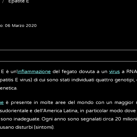
Epatite E
to: 06 Marzo 2020
 E è un'
infiammazione
del fegato dovuta a un
virus
a RNA c
atitis E virus) di cui sono stati individuati quattro genotipi,
genetica.
ne
è presente in molte aree del mondo con un maggior num
 sudorientale e dell’America Latina, in particolar modo dove 
 sono inadeguate. Ogni anno sono segnalati circa 20 milioni di
ausano disturbi (sintomi).