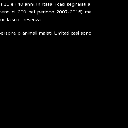
15 e i 40 anni. In Italia, i casi segnalati al
co meno di 200 nel periodo 2007-2016) ma
ano la sua presenza.
rsone o animali malati. Limitati casi sono
ntagio del
virus
. I primi disturbi (sintomi)
ivere in forma attiva e contaminare le acque
iali) non trattata o non adeguatamente cotta.
. I sintomi caratteristici dell'epatite acuta
a prescrizione di analisi di laboratorio in
palmente in aree molto popolate dove non è
el tempo fino a scomparire. La cura consiste