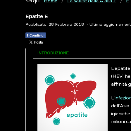
Sei qui:
Home
La salute dalla A alla Z
E
Epatite E
Pubblicato: 28 Febbraio 2018
- Ultimo aggiornamen
f
Condividi
INTRODUZIONE
L'epatite
(HEV: hep
affinità 
L'
infezio
dell’Asia
igieniche
milioni c