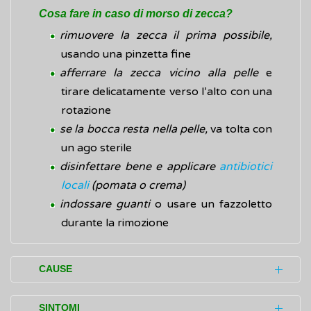
Cosa fare in caso di morso di zecca?
rimuovere la zecca il prima possibile,
usando una pinzetta fine
afferrare la zecca vicino alla pelle
e
tirare delicatamente verso l’alto con una
rotazione
se la bocca resta nella pelle,
va tolta con
un ago sterile
disinfettare bene e applicare
antibiotici
locali
(pomata o crema)
indossare guanti
o usare un fazzoletto
durante la rimozione
CAUSE
Il virus responsabile della malattia è un
SINTOMI