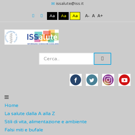
issalute@iss.it
Aa
Aa
Aa
A-
A
A+
Home
La salute dalla A alla Z
Stili di vita, alimentazione e ambiente
Falsi miti e bufale