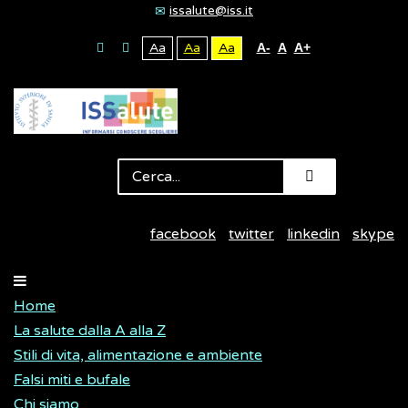
issalute@iss.it
Aa
Aa
Aa
A-
A
A+
facebook
twitter
linkedin
skype
Home
La salute dalla A alla Z
Stili di vita, alimentazione e ambiente
Falsi miti e bufale
Chi siamo