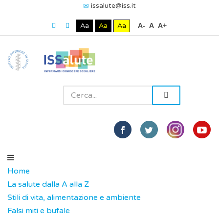
issalute@iss.it
Aa
Aa
Aa
A-
A
A+
Home
La salute dalla A alla Z
Stili di vita, alimentazione e ambiente
Falsi miti e bufale