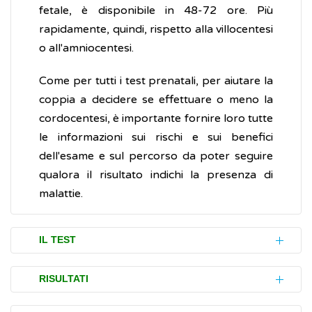
fetale, è disponibile in 48-72 ore. Più
rapidamente, quindi, rispetto alla villocentesi
o all'amniocentesi.
Come per tutti i test prenatali, per aiutare la
coppia a decidere se effettuare o meno la
cordocentesi, è importante fornire loro tutte
le informazioni sui rischi e sui benefici
dell'esame e sul percorso da poter seguire
qualora il risultato indichi la presenza di
malattie.
IL TEST
Generalmente, la cordocentesi si esegue in
RISULTATI
ambulatorio e non richiede una