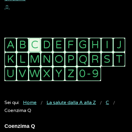
Sei qui:
Home
La salute dalla A alla Z
C
Coenzima Q
Coenzima Q