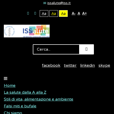
issalute@iss.it
Aa
Aa
Aa
A-
A
A+
facebook
twitter
linkedin
skype
Home
La salute dalla A alla Z
Stili di vita, alimentazione e ambiente
Falsi miti e bufale
Chi siamo