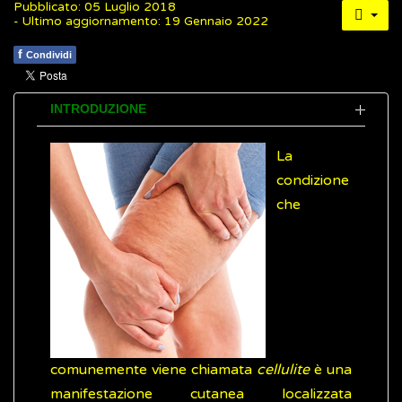
Pubblicato: 05 Luglio 2018
- Ultimo aggiornamento: 19 Gennaio 2022
f
Condividi
INTRODUZIONE
La
condizione
che
comunemente viene chiamata
cellulite
è una
manifestazione cutanea localizzata