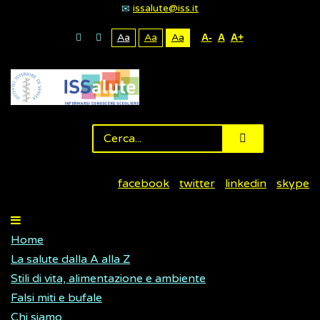
issalute@iss.it
Aa
Aa
Aa
A-
A
A+
facebook
twitter
linkedin
skype
Home
La salute dalla A alla Z
Stili di vita, alimentazione e ambiente
Falsi miti e bufale
Chi siamo