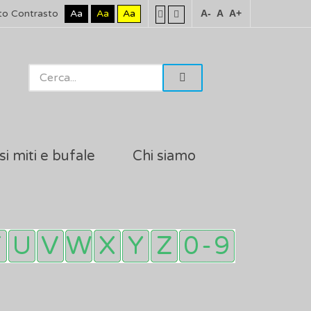
to Contrasto
Aa
Aa
Aa
A-
A
A+
si miti e bufale
Chi siamo