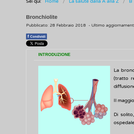
Sei qui:
Home
La salute dalla A alla Z
B
Bronchiolite
Pubblicato: 28 Febbraio 2018
- Ultimo aggiornament
f
Condividi
INTRODUZIONE
La bronch
(tratto 
diffusion
Il maggio
Di solit
ospedale