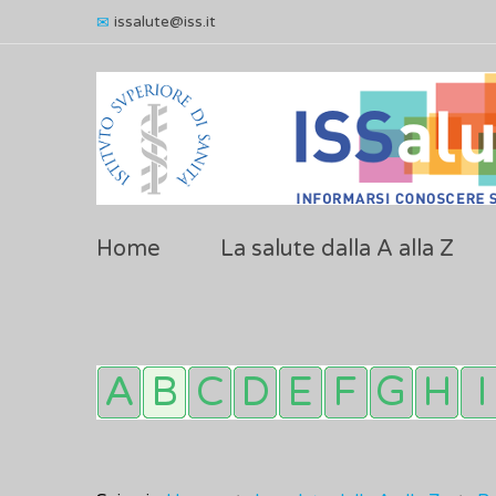
issalute@iss.it
Home
La salute dalla A alla Z