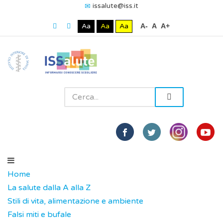
issalute@iss.it
Aa
Aa
Aa
A-
A
A+
Home
La salute dalla A alla Z
Stili di vita, alimentazione e ambiente
Falsi miti e bufale