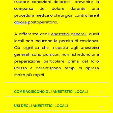
trattare condizioni dolorose, prevenire la
comparsa del dolore durante una
procedura medica o chirurgica, controllare il
dolore
postoperatorio.
A differenza degli
anestetici generali
, quelli
locali non inducono la perdita di coscienza.
Ciò significa che, rispetto agli anestetici
generali, sono più sicuri, non richiedono una
preparazione particolare prima del loro
utilizzo e garantiscono tempi di ripresa
molto più rapidi.
COME AGISCONO GLI ANESTETICI LOCALI
Gli anestetici locali impediscono ai nervi di
USI DEGLI ANESTETICI LOCALI
una determinata zona del corpo di