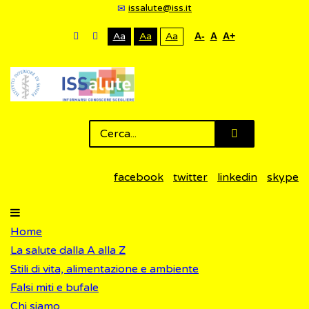
issalute@iss.it
Aa
Aa
Aa
A-
A
A+
facebook
twitter
linkedin
skype
Home
La salute dalla A alla Z
Stili di vita, alimentazione e ambiente
Falsi miti e bufale
Chi siamo