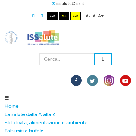
issalute@iss.it
Aa
Aa
Aa
A-
A
A+
Home
La salute dalla A alla Z
Stili di vita, alimentazione e ambiente
Falsi miti e bufale