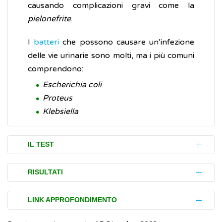
causando complicazioni gravi come la
pielonefrite
.
I
batteri
che possono causare un’infezione
delle vie urinarie sono molti, ma i più comuni
comprendono:
Escherichia coli
Proteus
Klebsiella
IL TEST
Per effettuare l’urinocoltura non è
RISULTATI
necessaria alcuna preparazione particolare.
È sufficiente acquistare in farmacia, o
Se il risultato dell’urinocoltura è definito
LINK APPROFONDIMENTO
parafarmacia, un apposito contenitore
positivo
significa che si è sviluppato un