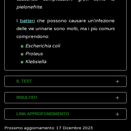
pielonefrite
.
I
batteri
che possono causare un’infezione
delle vie urinarie sono molti, ma i più comuni
comprendono:
Escherichia coli
Proteus
Klebsiella
IL TEST
Per effettuare l’urinocoltura non è
RISULTATI
necessaria alcuna preparazione particolare.
È sufficiente acquistare in farmacia, o
Se il risultato dell’urinocoltura è definito
LINK APPROFONDIMENTO
parafarmacia, un apposito contenitore
positivo
significa che si è sviluppato un
sterile per le urine.
Prossimo aggiornamento: 17 Dicembre 2023
numero di colonie di microrganismi (in
Humanitas Research Hospital.
Esame delle