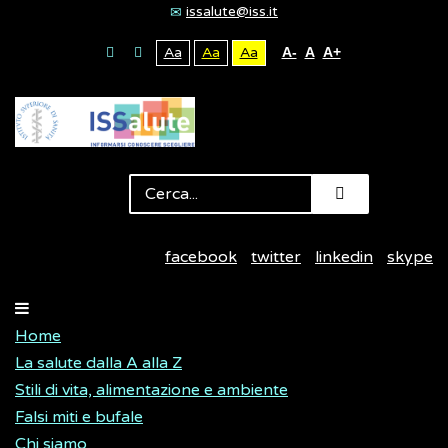
issalute@iss.it
Aa
Aa
Aa
A-
A
A+
facebook
twitter
linkedin
skype
Home
La salute dalla A alla Z
Stili di vita, alimentazione e ambiente
Falsi miti e bufale
Chi siamo