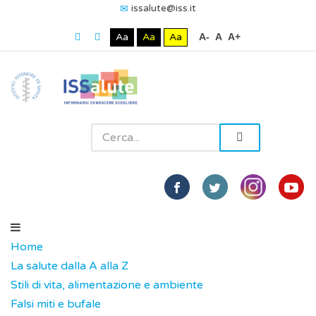
issalute@iss.it
Aa
Aa
Aa
A-
A
A+
Home
La salute dalla A alla Z
Stili di vita, alimentazione e ambiente
Falsi miti e bufale