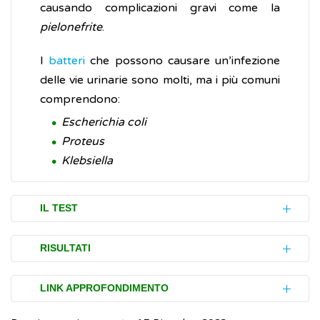
causando complicazioni gravi come la
pielonefrite
.
I
batteri
che possono causare un’infezione
delle vie urinarie sono molti, ma i più comuni
comprendono:
Escherichia coli
Proteus
Klebsiella
IL TEST
Per effettuare l’urinocoltura non è
RISULTATI
necessaria alcuna preparazione particolare.
È sufficiente acquistare in farmacia, o
Se il risultato dell’urinocoltura è definito
LINK APPROFONDIMENTO
parafarmacia, un apposito contenitore
positivo
significa che si è sviluppato un