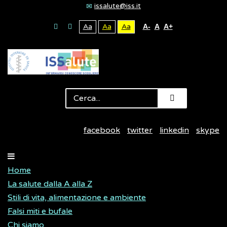
issalute@iss.it
Aa
Aa
Aa
A-
A
A+
facebook
twitter
linkedin
skype
Home
La salute dalla A alla Z
Stili di vita, alimentazione e ambiente
Falsi miti e bufale
Chi siamo