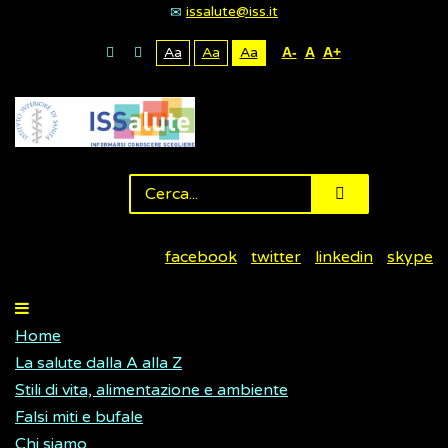
issalute@iss.it
Aa
Aa
Aa
A-
A
A+
facebook
twitter
linkedin
skype
Home
La salute dalla A alla Z
Stili di vita, alimentazione e ambiente
Falsi miti e bufale
Chi siamo