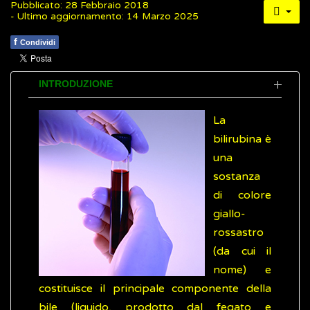
Pubblicato: 28 Febbraio 2018
- Ultimo aggiornamento: 14 Marzo 2025
f
Condividi
INTRODUZIONE
La
bilirubina è
una
sostanza
di colore
giallo-
rossastro
(da cui il
nome) e
costituisce il principale componente della
bile (liquido, prodotto dal fegato e