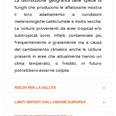
La distribuzione geografica delle specie di
funghi che producono le aflatossine mostra
il loro adattamento a condizioni
metereologiche caldo/umide e molto secche.
Le colture provenienti da aree tropicali e/o
subtropicali sono, infatti, contaminate più
frequentemente e gravemente ma a causa
del cambiamento climatico anche le colture
presenti in aree che attualmente hanno un
clima temperato, o freddo, in futuro
potrebbero esserne colpite.
RISCHI PER LA SALUTE
Le aflatossine hanno la capacità di creare
LIMITI IMPOSTI DALL'UNIONE EUROPEA
danni alla salute (tossicità) sia a breve-medio
termine, sia cronici. Il fegato è il bersaglio
A livello europeo, il Regolamento (UE)