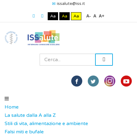
issalute@iss.it
Aa
Aa
Aa
A-
A
A+
Home
La salute dalla A alla Z
Stili di vita, alimentazione e ambiente
Falsi miti e bufale