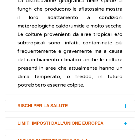
La distribuzione geografica delle specie di
funghi che producono le aflatossine mostra
il loro adattamento a condizioni
metereologiche caldo/umide e molto secche.
Le colture provenienti da aree tropicali e/o
subtropicali sono, infatti, contaminate più
frequentemente e gravemente ma a causa
del cambiamento climatico anche le colture
presenti in aree che attualmente hanno un
clima temperato, o freddo, in futuro
potrebbero esserne colpite.
RISCHI PER LA SALUTE
Le aflatossine hanno la capacità di creare
LIMITI IMPOSTI DALL'UNIONE EUROPEA
danni alla salute (tossicità) sia a breve-medio
termine, sia cronici. Il fegato è il bersaglio
A livello europeo, il Regolamento (UE)