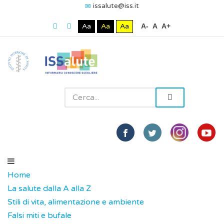
issalute@iss.it
Aa
Aa
Aa
A-
A
A+
Home
La salute dalla A alla Z
Stili di vita, alimentazione e ambiente
Falsi miti e bufale