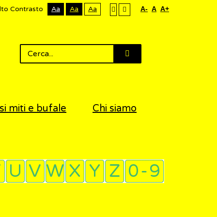
lto Contrasto
Aa
Aa
Aa
A-
A
A+
si miti e bufale
Chi siamo