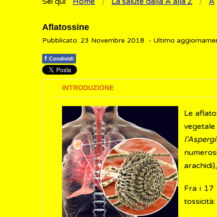
Sei qui:
Home
La salute dalla A alla Z
A
Aflatossine
Pubblicato: 23 Novembre 2018
- Ultimo aggiorname
f
Condividi
INTRODUZIONE
Le aflat
vegetale 
l’Aspergi
numerosi
arachidi)
Fra i 17 
tossicità