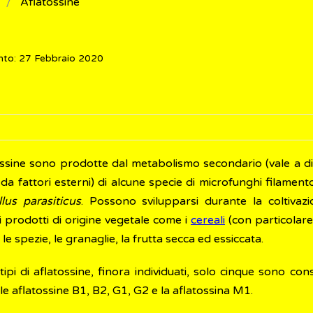
Aflatossine
nto: 27 Febbraio 2020
ossine sono prodotte dal metabolismo secondario (vale a di
da fattori esterni) di alcune specie di microfunghi filamento
llus parasiticus
. Possono svilupparsi durante la coltivaz
 prodotti di origine vegetale come i
cereali
(con particolare 
, le spezie, le granaglie, la frutta secca ed essiccata.
tipi di aflatossine, finora individuati, solo cinque sono con
: le aflatossine B1, B2, G1, G2 e la aflatossina M1.