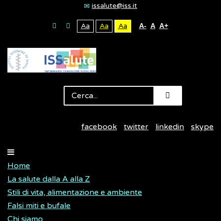
issalute@iss.it
Aa
Aa
Aa
A-
A
A+
facebook
twitter
linkedin
skype
Home
La salute dalla A alla Z
Stili di vita, alimentazione e ambiente
Falsi miti e bufale
Chi siamo