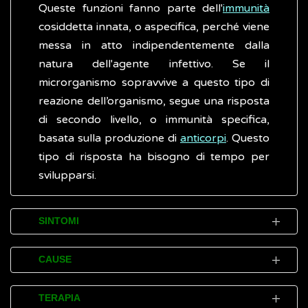
Queste funzioni fanno parte dell'
immunità
cosiddetta innata, o aspecifica, perché viene
messa in atto indipendentemente dalla
natura dell'agente infettivo. Se il
microrganismo sopravvive a questo tipo di
reazione dell’organismo, segue una risposta
di secondo livello, o immunità specifica,
basata sulla produzione di
anticorpi
. Questo
tipo di risposta ha bisogno di tempo per
svilupparsi.
SINTOMI
I disturbi (sintomi) causati da un'infezione
CAUSE
sono strettamente correlati agli organi
colpiti e, nonostante la diversità dei
Solo alcuni microrganismi sono
patogeni,
TERAPIA