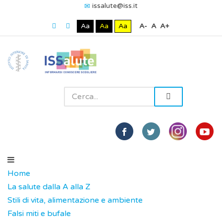
issalute@iss.it
Aa
Aa
Aa
A-
A
A+
Home
La salute dalla A alla Z
Stili di vita, alimentazione e ambiente
Falsi miti e bufale