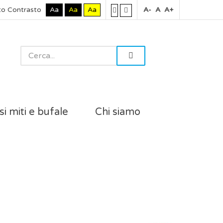
to Contrasto
Aa
Aa
Aa
A-
A
A+
si miti e bufale
Chi siamo