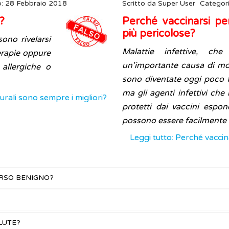
o: 28 Febbraio 2018
Scritto da
Super User
Categor
?
Perché vaccinarsi p
più pericolose?
ono rivelarsi
Malattie infettive, ch
terapie oppure
un'importante causa di mort
 allergiche o
sono diventate oggi poco f
ma gli agenti infettivi ch
turali sono sempre i migliori?
protetti dai vaccini espon
possono essere facilmente e
Leggi tutto: Perché vacci
ORSO BENIGNO?
LUTE?