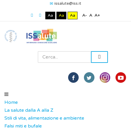
issalute@iss.it
Aa
Aa
Aa
A-
A
A+
Home
La salute dalla A alla Z
Stili di vita, alimentazione e ambiente
Falsi miti e bufale