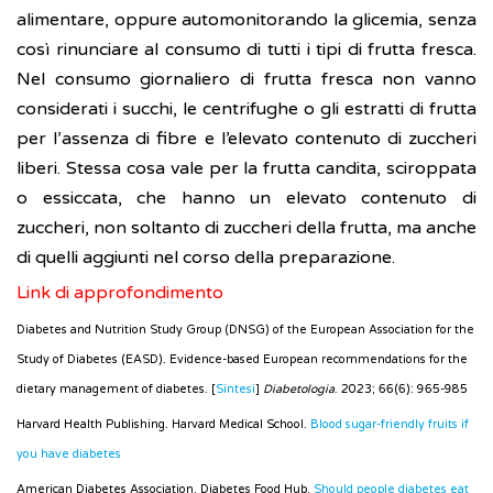
alimentare, oppure automonitorando la glicemia, senza
così rinunciare al consumo di tutti i tipi di frutta fresca.
Nel consumo giornaliero di frutta fresca non vanno
considerati i succhi, le centrifughe o gli estratti di frutta
per l’assenza di fibre e l’elevato contenuto di zuccheri
liberi. Stessa cosa vale per la frutta candita, sciroppata
o essiccata, che hanno un elevato contenuto di
zuccheri, non soltanto di zuccheri della frutta, ma anche
di quelli aggiunti nel corso della preparazione.
Link di approfondimento
Diabetes and Nutrition Study Group (DNSG) of the European Association for the
Study of Diabetes (EASD). Evidence-based European recommendations for the
dietary management of diabetes. [
Sintesi
]
Diabetologia
. 2023; 66(6): 965-985
Harvard Health Publishing. Harvard Medical School.
Blood sugar-friendly fruits if
you have diabetes
American Diabetes Association. Diabetes Food Hub.
Should people diabetes eat