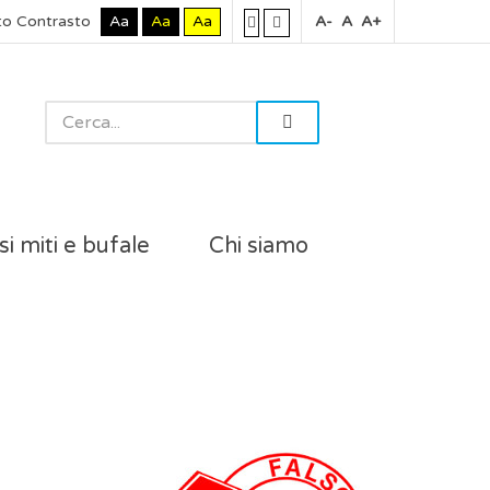
to Contrasto
Aa
Aa
Aa
A-
A
A+
si miti e bufale
Chi siamo