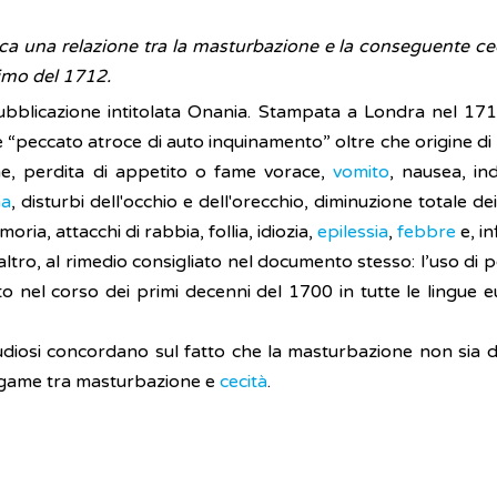
sca una relazione tra la masturbazione e la conseguente ce
imo del 1712.
pubblicazione intitolata Onania. Stampata a Londra nel 171
“peccato atroce di auto inquinamento” oltre che origine di
one, perdita di appetito o fame vorace,
vomito
, nausea, in
na
, disturbi dell'occhio e dell'orecchio, diminuzione totale d
moria, attacchi di rabbia, follia, idiozia,
epilessia
,
febbre
e, in
’altro, al rimedio consigliato nel documento stesso: l’uso di
otto nel corso dei primi decenni del 1700 in tutte le lingue 
 studiosi concordano sul fatto che la masturbazione non sia 
legame tra masturbazione e
cecità
.