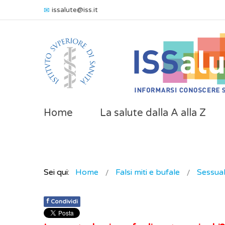
issalute@iss.it
Home
La salute dalla A alla Z
Sei qui:
Home
Falsi miti e bufale
Sessual
f
Condividi