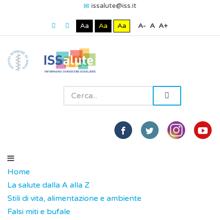
issalute@iss.it
Aa
Aa
Aa
A-
A
A+
Home
La salute dalla A alla Z
Stili di vita, alimentazione e ambiente
Falsi miti e bufale