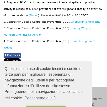
1. Stephens SK, Cobiac L, Lennert Veerman J. Improving diet and physical
activity to reduce population prevalence of overweight and obesity: an overview
of current evidence [
Sintesi
].
Preventive Medicine
. 2014; 60:167-78
2. Centres for Disease Control and Prevention (CDC).
Overweight and obesity
3. Centres for Disease Control and Prevention (CDC).
Healthy Weight,
Nutrition, and Physical Activity
4. Centres for Disease Control and Prevention (CDC).
Benefits of physical
activity
f
Condividi
Pubblicato: 28 Febbraio 2018
Questo sito fa uso di cookie tecnici e cookie di
- Ultimo aggiornamento: 26 Novembre 2021
terze parti per migliorare l’esperienza di
navigazione degli utenti e per raccogliere
informazioni sull’utilizzo del sito stesso.
Proseguendo nella navigazione si accetta l’uso
dei cookie.
Per saperne di più
© 2018
ISSalute - Sito sviluppato e gestito dall’Istituto
Superiore di Sanità (ISS) -
Disclaimer
-
Cookie