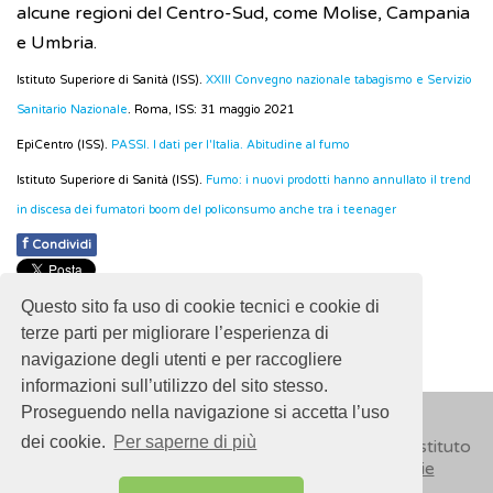
alcune regioni del Centro-Sud, come Molise, Campania
e Umbria.
Istituto Superiore di Sanità (ISS).
XXIII Convegno nazionale tabagismo e Servizio
Sanitario Nazionale
. Roma, ISS: 31 maggio 2021
EpiCentro (ISS).
PASSI. I dati per l'Italia. Abitudine al fumo
Istituto Superiore di Sanità (ISS).
Fumo: i nuovi prodotti hanno annullato il trend
in discesa dei fumatori boom del policonsumo anche tra i teenager
f
Condividi
Pubblicato: 28 Febbraio 2018
Questo sito fa uso di cookie tecnici e cookie di
- Ultimo aggiornamento: 13 Maggio 2026
terze parti per migliorare l’esperienza di
navigazione degli utenti e per raccogliere
informazioni sull’utilizzo del sito stesso.
Proseguendo nella navigazione si accetta l’uso
dei cookie.
Per saperne di più
© 2018
ISSalute - Sito sviluppato e gestito dall’Istituto
Superiore di Sanità (ISS) -
Disclaimer
-
Cookie