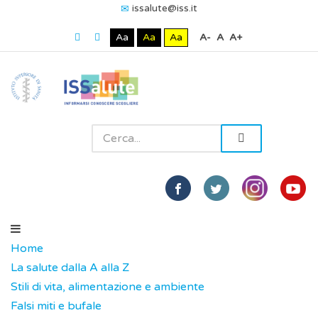
issalute@iss.it
Aa
Aa
Aa
A-
A
A+
Home
La salute dalla A alla Z
Stili di vita, alimentazione e ambiente
Falsi miti e bufale