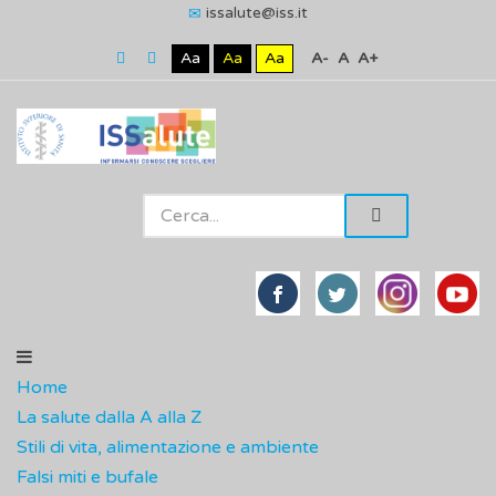
issalute@iss.it
Aa
Aa
Aa
A-
A
A+
Home
La salute dalla A alla Z
Stili di vita, alimentazione e ambiente
Falsi miti e bufale