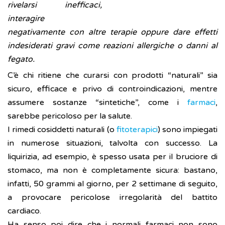
rivelarsi inefficaci,
interagire
negativamente con altre terapie oppure dare effetti
indesiderati gravi come reazioni allergiche o danni al
fegato.
C’è chi ritiene che curarsi con prodotti “naturali” sia
sicuro, efficace e privo di controindicazioni, mentre
assumere sostanze “sintetiche”, come i
farmaci
,
sarebbe pericoloso per la salute.
I rimedi cosiddetti naturali (o
fitoterapici
) sono impiegati
in numerose situazioni, talvolta con successo. La
liquirizia, ad esempio, è spesso usata per il bruciore di
stomaco, ma non è completamente sicura: bastano,
infatti, 50 grammi al giorno, per 2 settimane di seguito,
a provocare pericolose irregolarità del battito
cardiaco.
Ha senso poi dire che i normali farmaci non sono