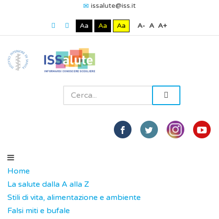
issalute@iss.it
Aa
Aa
Aa
A-
A
A+
Home
La salute dalla A alla Z
Stili di vita, alimentazione e ambiente
Falsi miti e bufale