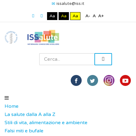
issalute@iss.it
Aa
Aa
Aa
A-
A
A+
Home
La salute dalla A alla Z
Stili di vita, alimentazione e ambiente
Falsi miti e bufale