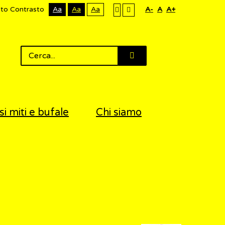
lto Contrasto
Aa
Aa
Aa
A-
A
A+
si miti e bufale
Chi siamo