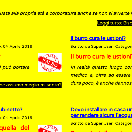
ata alla propria età e corporatura anche se non si avverte il
Leggi tutto: Bi
Il burro cura le ustioni?
: 04 Aprile 2019
Scritto da
Super User
Categor
?
Il burro cura le ustion
i può portare
In realtà questo luogo c
medico e, oltre ad essere 
dura poco, è anche dannoso 
mine assumo meglio mi sento?
rubinetto?
Devo installare in casa 
per rendere sicura l’acqu
: 04 Aprile 2019
Scritto da
Super User
Categor
quella del